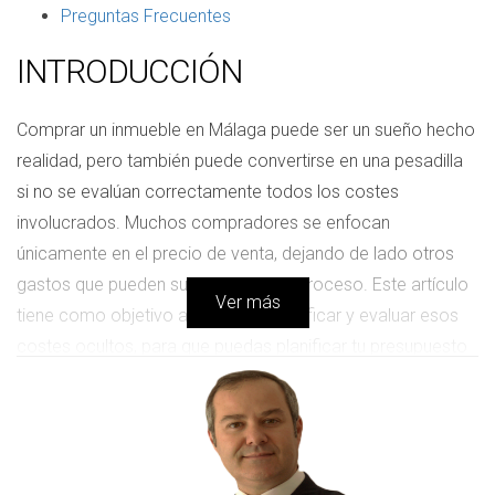
Preguntas Frecuentes
INTRODUCCIÓN
Comprar un inmueble en Málaga puede ser un sueño hecho
realidad, pero también puede convertirse en una pesadilla
si no se evalúan correctamente todos los costes
involucrados. Muchos compradores se enfocan
únicamente en el precio de venta, dejando de lado otros
gastos que pueden surgir durante el proceso. Este artículo
Ver más
tiene como objetivo ayudarte a identificar y evaluar esos
costes ocultos, para que puedas planificar tu presupuesto
con precisión y evitar sorpresas desagradables en el
camino hacia tu nuevo hogar.
COSTES OCULTOS AL COMPRAR