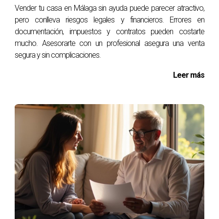
Vender tu casa en Málaga sin ayuda puede parecer atractivo,
pero conlleva riesgos legales y financieros. Errores en
CASOS DE ESTUDIO
documentación, impuestos y contratos pueden costarte
mucho. Asesorarte con un profesional asegura una venta
Para ilustrar mejor cómo estos costes ocultos pueden
segura y sin complicaciones.
impactar tu compra, veamos tres casos reales.
Leer más
Caso 1: La familia Pérez
La familia Pérez estaba emocionada por comprar su
primera vivienda en Málaga. Al revisar su presupuesto
inicial, solo consideraron el precio del inmueble. Sin
embargo, al final del proceso se dieron cuenta de que
debían pagar más del 10% adicional en impuestos y gastos
notariales. Esto les obligó a ajustar su financiación y
retrasar su mudanza.
Caso 2: Juan y María