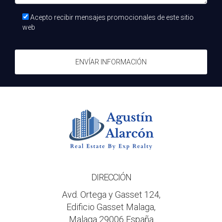
limpieza, seguros y contribuciones a un fondo para
reparaciones futuras.
Acepto recibir mensajes promocionales de este sitio
web
¿Es necesario contratar una gestoría?
No es obligatorio, pero puede facilitar mucho el proceso
ENVÍAR INFORMACIÓN
administrativo relacionado con la compra.
¿Cómo puedo reducir los costes ocultos?
Investiga bien antes de comprar, consulta con
profesionales como Agustín Alarcón y solicita
presupuestos detallados para cada gasto asociado a la
compra.
DIRECCIÓN
Avd. Ortega y Gasset 124,
Edificio Gasset Malaga,
Malaga 29006 España