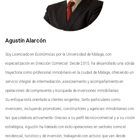
INMUEBLE
Cuando te embarcas en la aventura de adquirir una
propiedad, es fundamental tener en cuenta varios tipos de
costes ocultos. A continuación, exploraremos algunos de
Agustín Alarcón
los más relevantes.
Soy Licenciado en Económicas por la Universidad de Málaga, con
Impuestos Asociados
especialización en Dirección Comercial. Desde 2015, ha desarrollado una sólida
Los impuestos son uno de los principales costes ocultos
trayectoria como profesional inmobiliario en la ciudad de Málaga, ofreciendo un
que debes considerar al comprar un inmueble. En España,
servicio integral de intermediación, asesoramiento y acompañamiento en
hay varios impuestos que se aplican a la compra de
operaciones de compraventa y búsqueda de inversiones inmobiliarias.
propiedades:
Su enfoque está orientado a clientes exigentes, tanto particulares como
inversores, incluyendo promotores, constructores y agencias inmobiliarias con
Impuesto de Transmisiones Patrimoniales (ITP):
las que colabora activamente. Gracias a su perfil técnico-comercial y a su visión
Este impuesto varía según la comunidad autónoma y
puede oscilar entre el 6% y el 10% del precio de
estratégica, Agustín ha liderado con éxito operaciones en sectores como el
compra.
residencial, turístico y de inversión, trabajando con activos que van desde
IVA:
Si compras una vivienda nueva, deberás pagar un