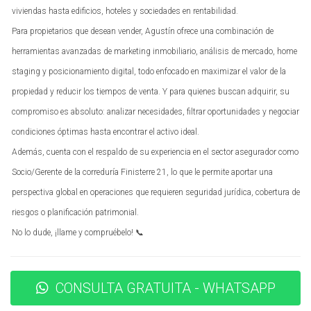
viviendas hasta edificios, hoteles y sociedades en rentabilidad.
IVA del 10% sobre el precio de compra.
Actos Jurídicos Documentados (AJD):
Este
Para propietarios que desean vender, Agustín ofrece una combinación de
impuesto se aplica a la formalización de documentos
herramientas avanzadas de marketing inmobiliario, análisis de mercado, home
notariales y suele ser un porcentaje del precio de la
staging y posicionamiento digital, todo enfocado en maximizar el valor de la
escritura.
propiedad y reducir los tiempos de venta. Y para quienes buscan adquirir, su
Es importante investigar y calcular estos impuestos con
compromiso es absoluto: analizar necesidades, filtrar oportunidades y negociar
antelación para evitar sorpresas en el momento del cierre.
condiciones óptimas hasta encontrar el activo ideal.
Gastos de Escritura
Además, cuenta con el respaldo de su experiencia en el sector asegurador como
Socio/Gerente de la correduría Finisterre 21, lo que le permite aportar una
Los gastos asociados a la escritura del inmueble son otro
aspecto a considerar. Estos incluyen:
perspectiva global en operaciones que requieren seguridad jurídica, cobertura de
riesgos o planificación patrimonial.
Honorarios Notariales:
El coste por los servicios del
No lo dude, ¡llame y compruébelo! 📞
notario que redactará y firmará la escritura.
Registro de la Propiedad:
Una vez firmada la
escritura, deberás inscribirla en el Registro de la
Propiedad, lo cual también genera un coste.
CONSULTA GRATUITA - WHATSAPP
Gestoría:
Si decides contratar una gestoría para que