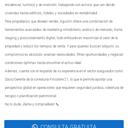
Las autoridades locales están cada vez más atentas a las
residencial, turístico y de inversión, trabajando con activos que van desde
irregularidades en el sector de alquileres vacacionales. Las
viviendas hasta edificios, hoteles y sociedades en rentabilidad.
sanciones pueden ser severas, incluyendo:
Para propietarios que desean vender, Agustín ofrece una combinación de
herramientas avanzadas de marketing inmobiliario, análisis de mercado, home
Multas económicas que pueden alcanzar miles de
euros.
staging y posicionamiento digital, todo enfocado en maximizar el valor de la
Prohibición temporal o permanente de operar como
propiedad y reducir los tiempos de venta. Y para quienes buscan adquirir, su
alquiler vacacional.
compromiso es absoluto: analizar necesidades, filtrar oportunidades y negociar
Reclamos vecinales que pueden complicar aún más
la situación.
condiciones óptimas hasta encontrar el activo ideal.
Además, cuenta con el respaldo de su experiencia en el sector asegurador como
Consejos para Mitigar Riesgos Normativos
Socio/Gerente de la correduría Finisterre 21, lo que le permite aportar una
Para evitar caer en problemas normativos, aquí hay
perspectiva global en operaciones que requieren seguridad jurídica, cobertura de
algunos consejos prácticos:
riesgos o planificación patrimonial.
No lo dude, ¡llame y compruébelo! 📞
Asegúrate de obtener todas las licencias necesarias
antes de comenzar a alquilar.
Mantente informado sobre cambios en las
regulaciones locales.
CONSULTA GRATUITA