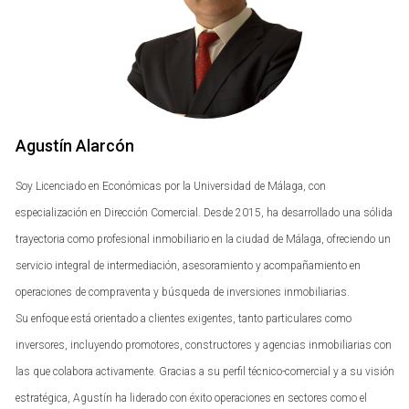
Riesgos Normativos
Uno de los principales riesgos asociados con el alquiler
vacacional en Málaga son las normativas locales que
regulan esta actividad. La falta de cumplimiento puede
resultar en sanciones económicas significativas y
Agustín Alarcón
complicaciones legales.
Soy Licenciado en Económicas por la Universidad de Málaga, con
Licencias y Regulaciones
especialización en Dirección Comercial. Desde 2015, ha desarrollado una sólida
Para operar legalmente un alquiler vacacional en Málaga,
trayectoria como profesional inmobiliario en la ciudad de Málaga, ofreciendo un
es necesario obtener una licencia específica. Esto implica
servicio integral de intermediación, asesoramiento y acompañamiento en
cumplir con una serie de requisitos que varían según la
operaciones de compraventa y búsqueda de inversiones inmobiliarias.
localidad. No contar con esta licencia puede llevar a
Su enfoque está orientado a clientes exigentes, tanto particulares como
multas considerables y al cierre forzoso del negocio.
inversores, incluyendo promotores, constructores y agencias inmobiliarias con
las que colabora activamente. Gracias a su perfil técnico-comercial y a su visión
Sanciones por Incumplimiento
estratégica, Agustín ha liderado con éxito operaciones en sectores como el