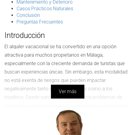
Mantenimiento y Deterioro
Casos Prácticos Naturales
Conclusión
Preguntas Frecuentes
Introducción
El alquiler vacacional se ha convertido en una opción
atractiva para muchos propietarios en Málaga,
especialmente con la creciente demanda de turistas que
buscan experiencias únicas. Sin embargo, esta modalidad
no está exenta de riesgos que pueden impactar
negativamente tanto a los propietarios como a los
Ver más
inquilinos. Desde sanciones legales hasta problemas de
reputación y el desgaste del inmueble, cada uno de estos
aspectos puede influir en la rentabilidad y sostenibilidad del
negocio. Por ello, es crucial estar informado y preparado
para enfrentar estos desafíos.