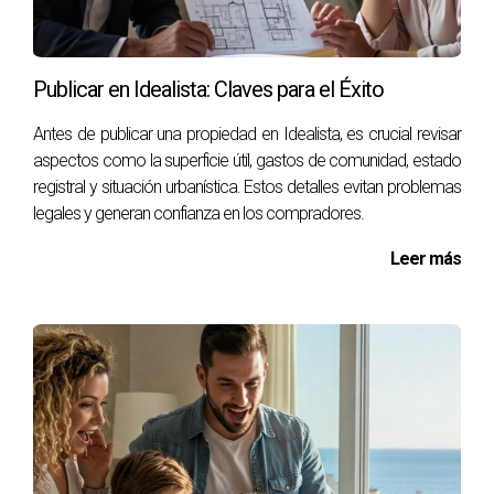
Deterioro por uso excesivo o falta de atención.
Problemas con instalaciones eléctricas o fontanería.
Publicar en Idealista: Claves para el Éxito
Desgaste del mobiliario y decoración.
Antes de publicar una propiedad en Idealista, es crucial revisar
Consejos para un Buen Mantenimiento
aspectos como la superficie útil, gastos de comunidad, estado
Aquí te dejamos algunas recomendaciones para mantener
registral y situación urbanística. Estos detalles evitan problemas
tu propiedad en óptimas condiciones:
legales y generan confianza en los compradores.
Realiza inspecciones regulares para identificar
Leer más
problemas antes de que se conviertan en grandes
reparaciones.
Crea un calendario de mantenimiento preventivo.
Considera contratar servicios profesionales para
tareas específicas como limpieza profunda o
reparaciones técnicas.
Casos Prácticos Naturales