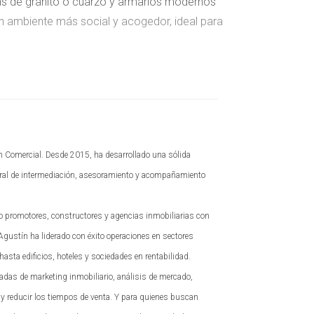
eras de granito o cuarzo y armarios modernos
un ambiente más social y acogedor, ideal para
 reducir costos a largo plazo. Un buen
 los gastos en calefacción y refrigeración.
anas dobles o triples y el aislamiento de
n Comercial. Desde 2015, ha desarrollado una sólida
tegral de intermediación, asesoramiento y acompañamiento
n gran atractivo. Ya sea un pequeño balcón o una
do promotores, constructores y agencias inmobiliarias con
ir muebles cómodos, plantas y una barbacoa
 Agustín ha liderado con éxito operaciones en sectores
 también mejora su atractivo para turistas que
hasta edificios, hoteles y sociedades en rentabilidad.
adas de marketing inmobiliario, análisis de mercado,
 y reducir los tiempos de venta. Y para quienes buscan