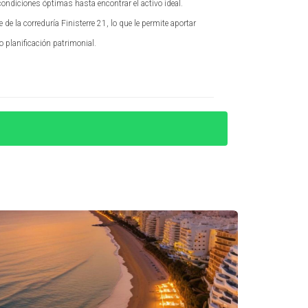
condiciones óptimas hasta encontrar el activo ideal.
 Si tu propiedad tiene vistas al mar o a la
e la correduría Finisterre 21, lo que le permite aportar
rámicas impresionantes pueden ser un gran
o planificación patrimonial.
 experiencia visual agradable mediante
tres casos reales.
 fue un aumento del 30% en su valor de mercado
eficiente. Esto permitió al propietario
stos.
acio exterior en un lugar ideal para disfrutar
mporada alta.
, sino también su rentabilidad.