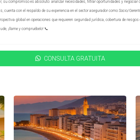
ir, su compromiso es absoluto: analizar necesidades, filtrar oportunidades y negociar 
os por quienes buscan alquilar o comprar propiedades en Málaga.
, cuenta con el respaldo de su experiencia en el sector asegurador como Socio/Gerente d
 visitas. Las ventanas grandes o los balcones que ofrecen pano
rspectiva global en operaciones que requieren seguridad jurídica, cobertura de riesgos 
ivilegiadas, considera crear espacios interiores que ofrezcan una
dude, ¡llame y compruébelo! 📞
CONSULTA GRATUITA
nsformar propiedades en zonas emergentes de Málaga, veamos 
rmada con una cocina moderna y abierta al salón. El resultado
un hogar funcional.
 el aislamiento del apartamento y se instaló aire acondicionado 
o cual fue muy atractivo para inquilinos preocupados por sus ga
raza equipada con muebles elegantes y plantas convirtió este esp
ropietario logró alquilarlo rápidamente a turistas durante la te
adecuadas pueden no solo mejorar la estética de una propiedad