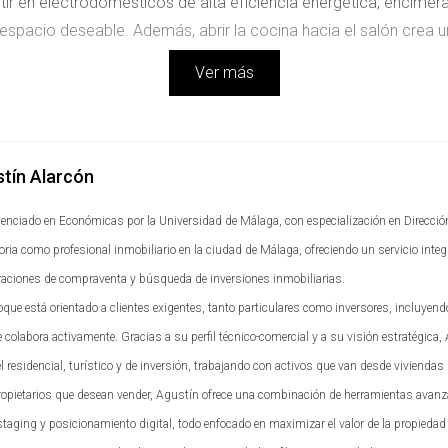
rtir en electrodomésticos de alta eficiencia energética, encim
espacio deseable. Además, abrir la cocina hacia el salón crea 
Ver más
or alto, pero esencial para aumentar la eficiencia energética y
terior agradable durante todo el año, sino que también disminuye
tín Alarcón
s preocupados por sus facturas mensuales. La instalación de vent
peran rápidamente.
cenciado en Económicas por la Universidad de Málaga, con especialización en Direcció
toria como profesional inmobiliario en la ciudad de Málaga, ofreciendo un servicio in
raciones de compraventa y búsqueda de inversiones inmobiliarias.
 aire libre casi todo el año, contar con una terraza puede ser u
oque está orientado a clientes exigentes, tanto particulares como inversores, incluyen
rmarse en áreas perfectas para relajarse o entretenerse. Añad
 colabora activamente. Gracias a su perfil técnico-comercial y a su visión estratégica,
ersonal. Esto no solo aumenta el valor de la propiedad, sino que
 residencial, turístico y de inversión, trabajando con activos que van desde viviendas 
ropietarios que desean vender, Agustín ofrece una combinación de herramientas avanz
taging y posicionamiento digital, todo enfocado en maximizar el valor de la propiedad