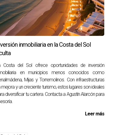
 en Málaga. Desde modernizar cocinas hasta
d es única; lo importante es identificar qué
a obtener asesoramiento personalizado sobre
nversión inmobiliaria en la Costa del Sol
ón rentable o simplemente deseas obtener más
culta
ncia te guiará hacia decisiones informadas y
a Costa del Sol ofrece oportunidades de inversión
nmobiliaria en municipios menos conocidos como
nalmádena, Mijas y Torremolinos. Con infraestructuras
 mejora y un creciente turismo, estos lugares son ideales
ra diversificar tu cartera. Contacta a Agustín Alarcón para
el tipo de mejora realizada.
esoría.
Leer más
didad general del hogar.