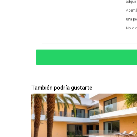
adquir
Las vistas son uno de los aspectos más buscad
Además
montaña, asegúrate de resaltarlas durante las
una pe
punto a favor. Si no tienes vistas naturales pr
No lo 
decoración estratégica y buena iluminación.
Casos de estudio inspiradores
Para ilustrar cómo estas reformas pueden tra
Casa en El Palo:
Esta propiedad fue refo
y atrajo a una familia joven que buscaba 
Apartamento en La Malagueta:
Se mejoró
También podría gustarte
aumentar el alquiler mensual en un 20%, l
Dúplex en Teatinos:
La adición de una ter
del clima malagueño. Como resultado, el p
Estos ejemplos demuestran cómo las reformas 
CONSULTA GRATUITA - WHATSAPP