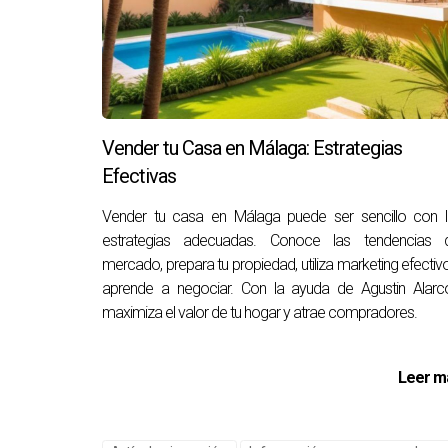
Conclusión
Invertir en reformas estratégicas puede ser la
mejorar el aislamiento y crear espacios exteri
cambios resonarán más con tu público objetiv
Vender tu Casa en Málaga: Estrategias
cómo llevar a cabo estas reformas exitosament
Efectivas
información sobre cómo mejorar tu propiedad e
efectivas.
Vender tu casa en Málaga puede ser sencillo con l
estrategias adecuadas. Conoce las tendencias d
Preguntas frecuentes
mercado, prepara tu propiedad, utiliza marketing efectiv
aprende a negociar. Con la ayuda de Agustin Alarc
¿Cuánto puedo esperar aumentar el va
maximiza el valor de tu hogar y atrae compradores.
Las reformas bien planificadas pueden aumentar
¿Es rentable invertir en aislamiento?
Leer m
Sí, invertir en aislamiento no solo reduce cos