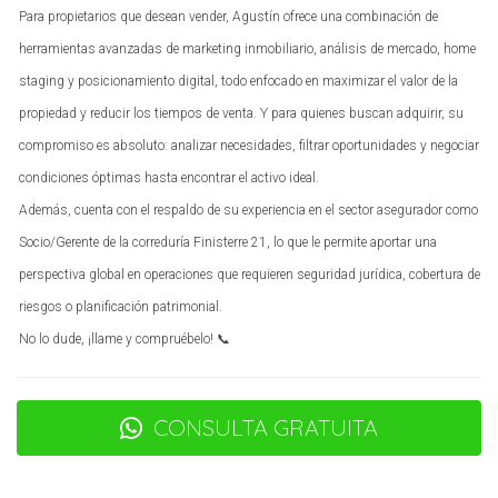
Caso Práctico 2: Cruz de Humilladero
Para propietarios que desean vender, Agustín ofrece una combinación de
herramientas avanzadas de marketing inmobiliario, análisis de mercado, home
El Poder del Timing y la Renovación
staging y posicionamiento digital, todo enfocado en maximizar el valor de la
Cruz de Humilladero es otra área que ha visto un
propiedad y reducir los tiempos de venta. Y para quienes buscan adquirir, su
resurgimiento notable. María López, una inversora joven,
compromiso es absoluto: analizar necesidades, filtrar oportunidades y negociar
compró un piso antiguo por 100,000 euros con la intención
condiciones óptimas hasta encontrar el activo ideal.
de renovarlo. Su estrategia fue clara: adquirir propiedades
Además, cuenta con el respaldo de su experiencia en el sector asegurador como
que necesitaban mejoras estéticas pero estaban ubicadas
Socio/Gerente de la correduría Finisterre 21, lo que le permite aportar una
en zonas con alta demanda. María invirtió otros 30,000
perspectiva global en operaciones que requieren seguridad jurídica, cobertura de
euros en reformas y marketing para alquilar el inmueble. En
riesgos o planificación patrimonial.
menos de dos años, pudo alquilarlo por 900 euros al mes.
No lo dude, ¡llame y compruébelo! 📞
Esto no solo le generó ingresos pasivos significativos sino
que también aumentó el valor del piso a aproximadamente
180,000 euros. La clave aquí fue identificar el momento
CONSULTA GRATUITA
adecuado para comprar antes del aumento del interés en
la zona.