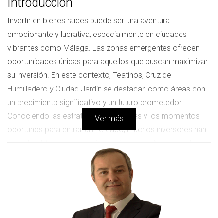
Introducción
Invertir en bienes raíces puede ser una aventura
emocionante y lucrativa, especialmente en ciudades
vibrantes como Málaga. Las zonas emergentes ofrecen
oportunidades únicas para aquellos que buscan maximizar
su inversión. En este contexto, Teatinos, Cruz de
Humilladero y Ciudad Jardín se destacan como áreas con
un crecimiento significativo y un futuro prometedor.
Conociendo las estrategias adecuadas y los momentos
Ver más
oportunos para entrar al mercado, muchos inversores han
logrado obtener retornos impresionantes. A lo largo de
este artículo, compartiremos historias inspiradoras de
personas que han tomado riesgos calculados y han
cosechado los frutos de su visión.
Caso Práctico 1: Teatinos