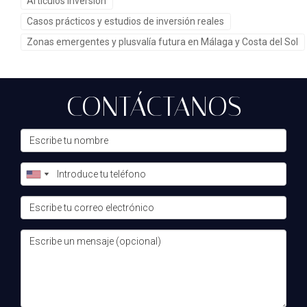
¿Cuánto capital necesito para comenzar a
Artículos inversión
invertir?
Casos prácticos y estudios de inversión reales
El capital requerido varía según la zona y tipo de propiedad;
Zonas emergentes y plusvalía futura en Málaga y Costa del Sol
sin embargo, hay opciones accesibles desde alrededor de
100,000 euros en áreas emergentes.
CONTÁCTANOS