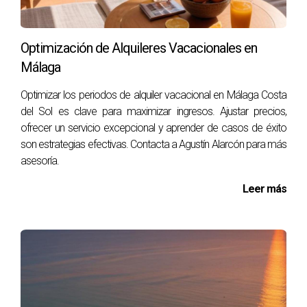
contactar a Agustín Alarcón. Su experiencia te guiará hacia
decisiones informadas y exitosas.
Optimización de Alquileres Vacacionales en
¿Listo para dar el siguiente paso? Contacta a
Málaga
Agustín Alarcón hoy mismo!
Optimizar los periodos de alquiler vacacional en Málaga Costa
¿Tienes dudas sobre inversiones inmobiliarias?
¡Agustín Alarcón está aquí para ayudarte!
del Sol es clave para maximizar ingresos. Ajustar precios,
ofrecer un servicio excepcional y aprender de casos de éxito
No esperes más para transformar tu futuro
son estrategias efectivas. Contacta a Agustín Alarcón para más
financiero; habla con Agustín Alarcón ahora!
asesoría.
Preguntas Frecuentes
Leer más
¿Cuáles son las mejores zonas emergentes
para invertir en Málaga?
Las mejores zonas emergentes incluyen Teatinos, Cruz de
Humilladero y Ciudad Jardín debido a su crecimiento
constante y desarrollo urbano.