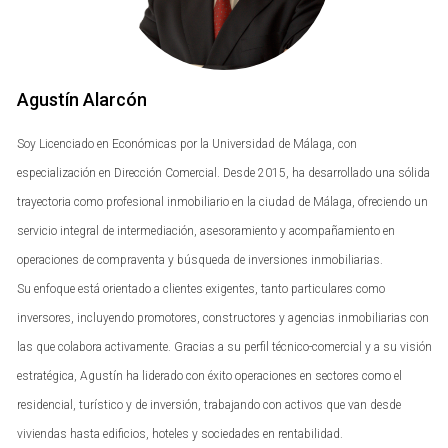
La Estrategia del Inversor Visionario
Teatinos ha sido una de las áreas más dinámicas en
términos de desarrollo urbano en Málaga. Un inversor local,
Agustín Alarcón
Juan Pérez, decidió adentrarse en esta zona cuando los
precios aún eran accesibles. Con un coste de entrada de
Soy Licenciado en Económicas por la Universidad de Málaga, con
aproximadamente 150,000 euros por un apartamento de
especialización en Dirección Comercial. Desde 2015, ha desarrollado una sólida
dos habitaciones, Juan vio el potencial en la cercanía a la
trayectoria como profesional inmobiliario en la ciudad de Málaga, ofreciendo un
Universidad y el nuevo hospital. Juan utilizó una estrategia
servicio integral de intermediación, asesoramiento y acompañamiento en
basada en la investigación del mercado. Analizó las
operaciones de compraventa y búsqueda de inversiones inmobiliarias.
tendencias demográficas y el crecimiento proyectado en
Su enfoque está orientado a clientes exigentes, tanto particulares como
la infraestructura pública. En menos de cinco años, logró
inversores, incluyendo promotores, constructores y agencias inmobiliarias con
vender su propiedad por 250,000 euros, lo que representa
las que colabora activamente. Gracias a su perfil técnico-comercial y a su visión
una plusvalía del 66%. Este caso demuestra cómo la
estratégica, Agustín ha liderado con éxito operaciones en sectores como el
paciencia y la investigación pueden llevar a resultados
residencial, turístico y de inversión, trabajando con activos que van desde
extraordinarios.
viviendas hasta edificios, hoteles y sociedades en rentabilidad.