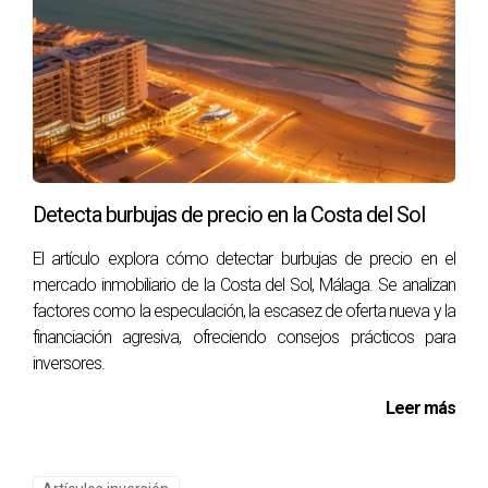
¿Qué tipo de propiedades son más rentables?
Las propiedades que requieren renovación suelen ofrecer
mayores márgenes si se gestionan adecuadamente.
¿Cómo puedo identificar oportunidades antes
que otros inversores?
Realizar investigaciones exhaustivas sobre tendencias
Detecta burbujas de precio en la Costa del Sol
demográficas y cambios en infraestructura puede darte
El artículo explora cómo detectar burbujas de precio en el
una ventaja competitiva.
mercado inmobiliario de la Costa del Sol, Málaga. Se analizan
factores como la especulación, la escasez de oferta nueva y la
¿Es necesario tener experiencia previa para
financiación agresiva, ofreciendo consejos prácticos para
invertir?
inversores.
No es necesario tener experiencia previa; sin embargo,
Leer más
contar con un asesor experto como Agustín Alarcón puede
facilitar el proceso.