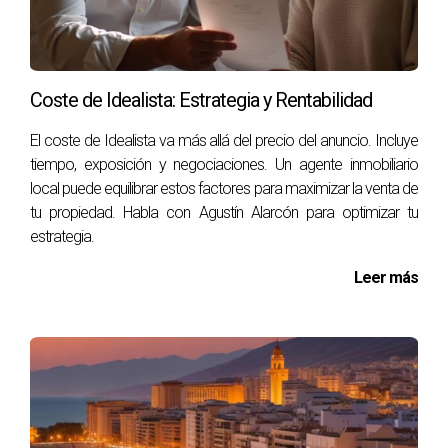
compradores e inversores.
Estudio de Caso: Expansión del Metro de
Málaga
Coste de Idealista: Estrategia y Rentabilidad
La reciente expansión del metro ha conectado áreas
El coste de Idealista va más allá del precio del anuncio. Incluye
previamente aisladas con el centro urbano. Esto ha
tiempo, exposición y negociaciones. Un agente inmobiliario
aumentado la accesibilidad a zonas emergentes donde los
local puede equilibrar estos factores para maximizar la venta de
precios inmobiliarios aún son competitivos. Inversores
tu propiedad. Habla con Agustín Alarcón para optimizar tu
inteligentes están aprovechando esta oportunidad para
estrategia.
adquirir propiedades antes de que los precios se disparen.
Leer más
Proyectos que Realzan Barrios
Emergentes
Málaga está viendo un auge en barrios emergentes donde
se están llevando a cabo proyectos innovadores que
transforman comunidades enteras. Estos barrios ofrecen