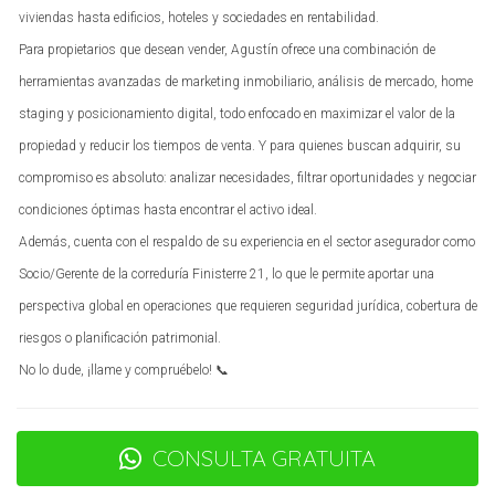
Tras su reciente renovación, se ha convertido en un punto
viviendas hasta edificios, hoteles y sociedades en rentabilidad.
neurálgico para eventos culturales y sociales, atrayendo a
Para propietarios que desean vender, Agustín ofrece una combinación de
más visitantes y generando un aumento significativo en el
herramientas avanzadas de marketing inmobiliario, análisis de mercado, home
valor de las propiedades circundantes. Los inversores han
staging y posicionamiento digital, todo enfocado en maximizar el valor de la
comenzado a notar este cambio, lo que ha llevado a un
propiedad y reducir los tiempos de venta. Y para quienes buscan adquirir, su
incremento en la demanda inmobiliaria.
compromiso es absoluto: analizar necesidades, filtrar oportunidades y negociar
Regeneración del Paseo Marítimo y
condiciones óptimas hasta encontrar el activo ideal.
Zonas Costeras
Además, cuenta con el respaldo de su experiencia en el sector asegurador como
Socio/Gerente de la correduría Finisterre 21, lo que le permite aportar una
El paseo marítimo de Málaga es uno de los espacios más
perspectiva global en operaciones que requieren seguridad jurídica, cobertura de
queridos por los locales y turistas. La regeneración de esta
riesgos o planificación patrimonial.
área incluye mejoras en el acceso a la playa, creación de
No lo dude, ¡llame y compruébelo! 📞
zonas verdes y áreas recreativas. Estos cambios no solo
embellecen el paisaje costero, sino que también fomentan
el turismo, lo cual es crucial para los negocios locales.
CONSULTA GRATUITA
Estudio de Caso: La Playa de La Malagueta