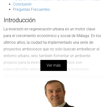
Conclusión
Preguntas Frecuentes
Introducción
La inversión en regeneración urbana es un motor clave
para el crecimiento económico y social de Málaga. En los
últimos años, la ciudad ha implementado una serie de
proyectos ambiciosos que no solo buscan embellecer el
entorno urbano, sino también fomentar un ambiente
propicio para la inversión. Estos esfuerzos son
Ver más
especialmente relevantes para aquellos inversores
inmobiliarios que buscan zonas con potencial de
revalorización en Málaga - Costa del Sol 2025. La sinergia
entre la inversión pública y privada está creando un
ecosistema vibrante donde los nuevos desarrollos están
cambiando el rostro de la ciudad.