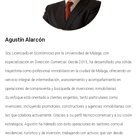
Nuevos Planes Urbanos y
Regeneración de Espacios Públicos
Málaga ha puesto en marcha varios planes urbanos que
tienen como objetivo transformar espacios públicos en
Agustín Alarcón
áreas más accesibles y atractivas. Uno de los proyectos
Soy Licenciado en Económicas por la Universidad de Málaga, con
más destacados es la revitalización del centro histórico,
donde se han mejorado las plazas y calles peatonales,
especialización en Dirección Comercial. Desde 2015, ha desarrollado una sólida
fomentando un ambiente más amigable tanto para
trayectoria como profesional inmobiliario en la ciudad de Málaga, ofreciendo un
residentes como para turistas. Esta transformación no
servicio integral de intermediación, asesoramiento y acompañamiento en
solo mejora la calidad de vida, sino que también aumenta
operaciones de compraventa y búsqueda de inversiones inmobiliarias.
el atractivo de la zona para los inversores.
Su enfoque está orientado a clientes exigentes, tanto particulares como
inversores, incluyendo promotores, constructores y agencias inmobiliarias con
Estudio de Caso: La Plaza de la Merced
las que colabora activamente. Gracias a su perfil técnico-comercial y a su visión
La Plaza de la Merced es un ejemplo emblemático de
estratégica, Agustín ha liderado con éxito operaciones en sectores como el
cómo una intervención urbana puede revalorizar un área.
residencial, turístico y de inversión, trabajando con activos que van desde