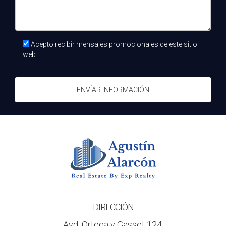
y proyectos públicos. Para los inversores inmobiliarios que
buscan zonas con potencial de revalorización, ahora es el
momento perfecto para explorar las oportunidades que
Acepto recibir mensajes promocionales de este sitio
ofrece esta vibrante ciudad. Con planes ambiciosos en
web
marcha hasta 2025, hay mucho por ganar al invertir aquí. Si
estás considerando invertir o necesitas asesoramiento
sobre cómo aprovechar estas oportunidades, no dudes en
ENVÍAR INFORMACIÓN
contactar a Agustín Alarcón. Su experiencia te guiará hacia
decisiones informadas que maximicen tu retorno sobre la
inversión.
Preguntas Frecuentes
¿Qué áreas son las más prometedoras para
invertir en Málaga?
Las áreas emergentes como El Soho Malagueño y zonas
DIRECCIÓN
cercanas al paseo marítimo son altamente recomendadas
Avd. Ortega y Gasset 124,