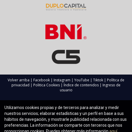
infraestructuras o áreas regeneradas tienden a ser las más
rentables debido al aumento esperado en plusvalía.
¿Cómo puedo obtener asesoramiento sobre
inversiones inmobiliarias?
Es recomendable contactar con expertos locales como
Agustín Alarcón, quien puede ofrecerte información valiosa
sobre las tendencias actuales del mercado inmobiliario.
Volver arriba
|
Facebook
|
Instagram
|
YouTube
|
Tiktok
|
Política de
privacidad
|
Politica Cookies
|
Índice de contenidos
|
Ingreso de
usuario
Utilizamos cookies propias y de terceros para analizar y medir
nuestros servicios; elaborar estadísticas y un perfil en base a sus
hábitos de navegación, y mostrarle publicidad relacionada con sus
preferencias. La información se comparte con terceros que nos
proporcionan cookies. Puedes obtener más información
aquí.