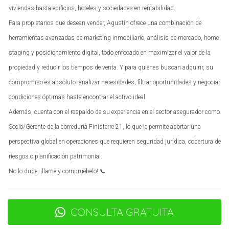
viviendas hasta edificios, hoteles y sociedades en rentabilidad.
total para evitar sorpresas desagradables.
Para propietarios que desean vender, Agustín ofrece una combinación de
IVA en Viviendas Nuevas
herramientas avanzadas de marketing inmobiliario, análisis de mercado, home
staging y posicionamiento digital, todo enfocado en maximizar el valor de la
Cuando adquieres una vivienda nueva directamente a un
propiedad y reducir los tiempos de venta. Y para quienes buscan adquirir, su
promotor, deberás pagar IVA en lugar de ITP. El tipo
compromiso es absoluto: analizar necesidades, filtrar oportunidades y negociar
impositivo es del 10% sobre el precio de venta. Además
condiciones óptimas hasta encontrar el activo ideal.
del IVA, hay otros gastos asociados que pueden
Además, cuenta con el respaldo de su experiencia en el sector asegurador como
incrementar significativamente el coste total.
Socio/Gerente de la correduría Finisterre 21, lo que le permite aportar una
Gastos Asociados al IVA
perspectiva global en operaciones que requieren seguridad jurídica, cobertura de
Algunos gastos adicionales que debes considerar incluyen:
riesgos o planificación patrimonial.
No lo dude, ¡llame y compruébelo! 📞
Honorarios notariales.
Gastos registrales.
Comisiones inmobiliarias.
CONSULTA GRATUITA
Es crucial tener en cuenta estos costos adicionales al