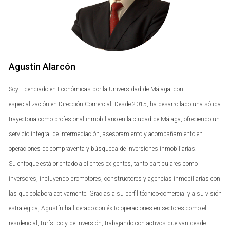
vivienda usada. En Andalucía, este impuesto tiene un tipo
general del 8%, aunque puede llegar hasta el 10%
dependiendo del valor de la propiedad. Para calcular el ITP,
se toma como base el precio de compra o el valor
Agustín Alarcón
catastral, lo que sea mayor. Este impuesto se aplica
automáticamente cuando se realiza la compra, por lo que
Soy Licenciado en Económicas por la Universidad de Málaga, con
es esencial incluirlo en tus cálculos iniciales.
especialización en Dirección Comercial. Desde 2015, ha desarrollado una sólida
Cálculo del ITP
trayectoria como profesional inmobiliario en la ciudad de Málaga, ofreciendo un
servicio integral de intermediación, asesoramiento y acompañamiento en
Para ilustrar cómo se calcula el ITP, consideremos un
operaciones de compraventa y búsqueda de inversiones inmobiliarias.
ejemplo práctico: si compras una vivienda por 200,000
Su enfoque está orientado a clientes exigentes, tanto particulares como
euros en Andalucía, el cálculo sería:
inversores, incluyendo promotores, constructores y agencias inmobiliarias con
Valor de la vivienda: 200,000 euros
las que colabora activamente. Gracias a su perfil técnico-comercial y a su visión
Tipo impositivo: 8%
estratégica, Agustín ha liderado con éxito operaciones en sectores como el
ITP a pagar: 200,000 x 0.08 = 16,000 euros
residencial, turístico y de inversión, trabajando con activos que van desde
Este costo debe ser considerado dentro del presupuesto