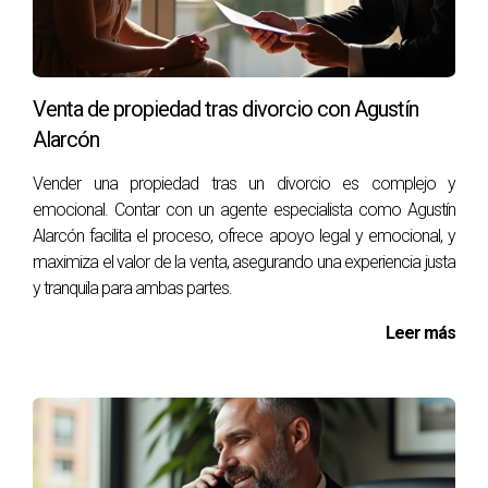
Entender cómo todos estos impuestos afectan tu inversión
total es crucial para cualquier comprador. Vamos a ver un
par de ejemplos prácticos para ilustrar esto mejor.
Venta de propiedad tras divorcio con Agustín
Ejemplo Práctico: Compra de Vivienda Usada
Alarcón
Supongamos que decides comprar una vivienda usada por
un precio de 250,000 euros:
Vender una propiedad tras un divorcio es complejo y
emocional. Contar con un agente especialista como Agustín
ITP (8%): 20,000 euros.
Alarcón facilita el proceso, ofrece apoyo legal y emocional, y
AJD (1.5%): 3,750 euros.
maximiza el valor de la venta, asegurando una experiencia justa
y tranquila para ambas partes.
El coste total sería: 250,000 + 20,000 + 3,750 = **273,750
euros**.
Leer más
Ejemplo Práctico: Compra de Vivienda Nueva
Ahora imaginemos que compras una vivienda nueva por un
precio similar: