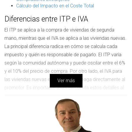
Cálculo del Impacto en el Coste Total
Diferencias entre ITP e IVA
El ITP se aplica a la compra de viviendas de segunda
mano, mientras que el IVA se aplica a las viviendas nuevas.
La principal diferencia radica en cómo se calcula cada
impuesto y quién es responsable de pagarlo. El ITP varía
según la comunidad autónoma y puede oscilar entre el 6%
y el 10% del precio de compra. Por otro lado, el IVA para
las viviendas nuevas es del 10% y se paga directamente al
Ver más
promotor. Es importante tener en cuenta estos detalles al
planificar tu presupuesto.
ITP en Viviendas de Segunda Mano
El Impuesto de Transmisiones Patrimoniales (ITP) es un
tributo que deben abonar los compradores al adquirir una