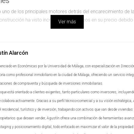
les
 uno de los principales motores detrás del encarecimiento de l
nstrucción ha visto incrementos drásticos en su precio debido
Ver más
s más significativos que otros. Por ejemplo:
tín Alarcón
ño debido a restricciones comerciales.
cenciado en Económicas por la Universidad de Málaga, con especialización en Direcció
 por la alta demanda y problemas en la cadena de suministro.
toria como profesional inmobiliario en la ciudad de Málaga, ofreciendo un servicio in
ntre un 15% y un 25%, afectando el costo total del proyecto.
raciones de compraventa y búsqueda de inversiones inmobiliarias.
or sino también al comprador final, quien debe estar preparad
oque está orientado a clientes exigentes, tanto particulares como inversores, incluyen
 colabora activamente. Gracias a su perfil técnico-comercial y a su visión estratégica,
 residencial, turístico y de inversión, trabajando con activos que van desde viviendas 
e Obra
ropietarios que desean vender, Agustín ofrece una combinación de herramientas avanz
 el costo total de una construcción. Con el aumento del salar
taging y posicionamiento digital, todo enfocado en maximizar el valor de la propiedad
structoras se ven obligadas a ajustar sus tarifas para atraer y 