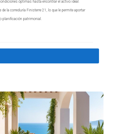
condiciones óptimas hasta encontrar el activo ideal.
e la correduría Finisterre 21, lo que le permite aportar
o planificación patrimonial.
s:
es. Sin embargo, con el aumento inesperado del
gnificativos y frustración entre los compradores