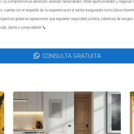
ir, su compromiso es absoluto: analizar necesidades, filtrar oportunidades y negociar 
n
, cuenta con el respaldo de su experiencia en el sector asegurador como Socio/Gerente d
rspectiva global en operaciones que requieren seguridad jurídica, cobertura de riesgos 
vado a:
dude, ¡llame y compruébelo! 📞
traer trabajadores.
e personal disponible.
etar obras, lo que incrementa aún más los costos.
CONSULTA GRATUITA
esafiante tanto para desarrolladores como para inversores.
tan las inversiones inmobiliarias, veamos algunos casos reale
pona
idencial con un presupuesto estimado basado en costos anterior
e ajustar su presupuesto inicial un 25%. Esto llevó a retrasos si