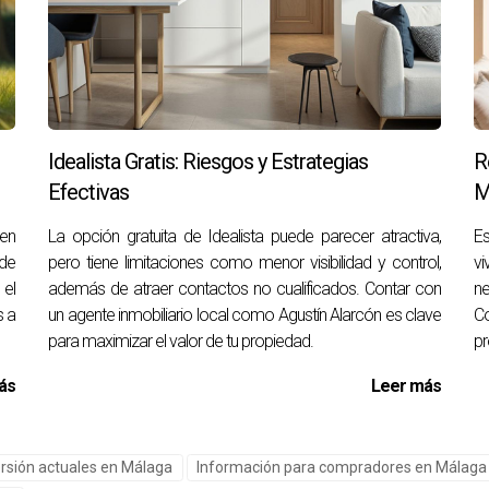
 Centro
rasos debido a la escasez de mano de obra cualificada. Aunque in
to no solo afectó al desarrollador económicamente sino tambié
Idealista Gratis: Riesgos y Estrategias
R
a
Efectivas
M
foque sostenible; sin embargo, el aumento inesperado en los co
ío financiero inicial, esta decisión resultó ser beneficiosa a lar
 en
La opción gratuita de Idealista puede parecer atractiva,
Es
 de
.
pero tiene limitaciones como menor visibilidad y control,
v
 el
además de atraer contactos no cualificados. Contar con
ne
os
s a
un agente inmobiliario local como Agustín Alarcón es clave
Co
para maximizar el valor de tu propiedad.
pr
tos son realidades con las que debemos lidiar al considerar inve
ersidades económicas. Aquí hay algunos consejos prácticos pa
ás
Leer más
 tendencias del mercado antes de invertir.
obiliarios experimentados que puedan guiarte durante todo el p
ersión actuales en Málaga
Información para compradores en Málaga -
micos y ajusta tus expectativas según sea necesario.