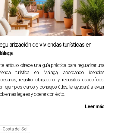
icialmente se proyectó abrir sus puertas en
n a los futuros inquilinos que esperaban
egularización de viviendas turísticas en
álaga
stos materiales obligó al propietario a
go plazo, ya que atrajo a inquilinos interesados
te artículo ofrece una guía práctica para regularizar una
ivienda turística en Málaga, abordando licencias
cesarias, registro obligatorio y requisitos específicos.
n ejemplos claros y consejos útiles, te ayudará a evitar
oblemas legales y operar con éxito.
rsiones inmobiliarias. Sin embargo, esto no
ra navegar por este complejo panorama:
Leer más
roceso.
 Costa del Sol