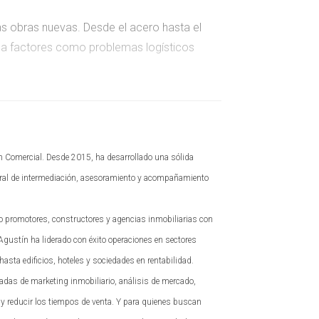
as obras nuevas. Desde el acero hasta el
 a factores como problemas logísticos
n Comercial. Desde 2015, ha desarrollado una sólida
tegral de intermediación, asesoramiento y acompañamiento
o para pagar más por propiedades que antes
do promotores, constructores y agencias inmobiliarias con
 Agustín ha liderado con éxito operaciones en sectores
hasta edificios, hoteles y sociedades en rentabilidad.
adas de marketing inmobiliario, análisis de mercado,
io mínimo y una creciente demanda por
 y reducir los tiempos de venta. Y para quienes buscan
retener talento.