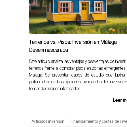
Caso 2: Edificio Comercial en Málaga
En este caso, un edificio comercial sufrió ret
seis meses, finalmente tomó más de un año. Es
comenzar sus negocios.
Terrenos vs. Pisos: Inversión en Málaga
Caso 3: Renovación Histórica en Rond
Desenmascarada
Una propiedad histórica fue renovada con un en
reconsiderar ciertos acabados. A pesar del desaf
Este artículo analiza las ventajas y desventajas de invertir
terrenos frente a comprar pisos en zonas emergentes
en vivir en un espacio renovado pero auténtico
Málaga. Se presentan casos de estudio que ilustran
Conclusión y Consejos Práctic
potencial de ambas opciones, ayudando a los inversore
tomar decisiones informadas.
En conclusión, la inflación y el aumento de cos
significa que debamos rendirnos ante las adv
Leer m
Realiza investigaciones exhaustivas sobre
Considera trabajar con profesionales inm
Artículos inversión
Financiamiento y costes de inv
Mantente informado sobre cambios econó